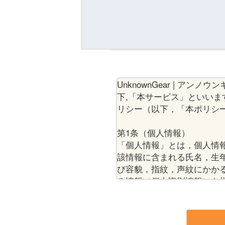
UnknownGear | 
下,「本サービス」といい
リシー（以下，「本ポリシ
第1条（個人情報）
「個人情報」とは，個人情
該情報に含まれる氏名，生
び容貌，指紋，声紋にかか
る情報（個人識別情報）を
第2条（個人情報の収集方法
当団体は，ユーザーが利用